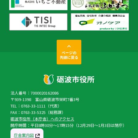
ページの
先頭に戻る
法人番号：7000020162086
〒939-1398 富山県砺波市栄町7番3号
TEL：0763-33-1111（代表）
FAX：0763-33-5325（総務課）
砺波市役所（本庁舎）へのアクセス
開庁時間：平日8時30分〜17時15分（12月29日〜1月3日は閉庁）
庁舎案内図