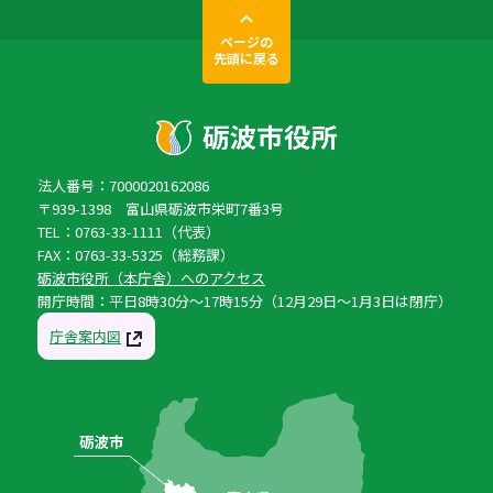
ページの
先頭に戻る
法人番号：7000020162086
〒939-1398 富山県砺波市栄町7番3号
TEL：0763-33-1111（代表）
FAX：0763-33-5325（総務課）
砺波市役所（本庁舎）へのアクセス
開庁時間：平日8時30分〜17時15分（12月29日〜1月3日は閉庁）
庁舎案内図