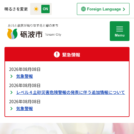
明るさを変更
Foreign Language
M
緊急情報
2026年08月08日
気象警報
2026年08月08日
レベル４土砂災害危険警報の発表に伴う追加情報について
2026年08月08日
気象警報