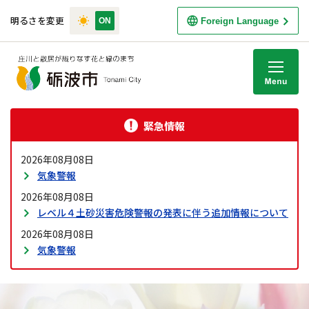
明るさを変更
Foreign Language
M
緊急情報
2026年08月08日
気象警報
2026年08月08日
レベル４土砂災害危険警報の発表に伴う追加情報について
2026年08月08日
気象警報