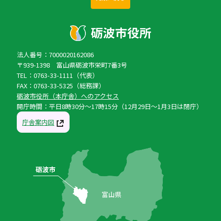
法人番号：7000020162086
〒939-1398 富山県砺波市栄町7番3号
TEL：0763-33-1111（代表）
FAX：0763-33-5325（総務課）
砺波市役所（本庁舎）へのアクセス
開庁時間：平日8時30分〜17時15分（12月29日〜1月3日は閉庁）
庁舎案内図