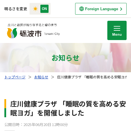
明るさを変更
Foreign Language
M
お知らせ
トップページ
＞
お知らせ
＞
庄川健康プラザ 「睡眠の質を高める安眠ヨガ
庄川健康プラザ 「睡眠の質を高める安
眠ヨガ」を開催しました
公開日時：2025年06月20日 12時00分