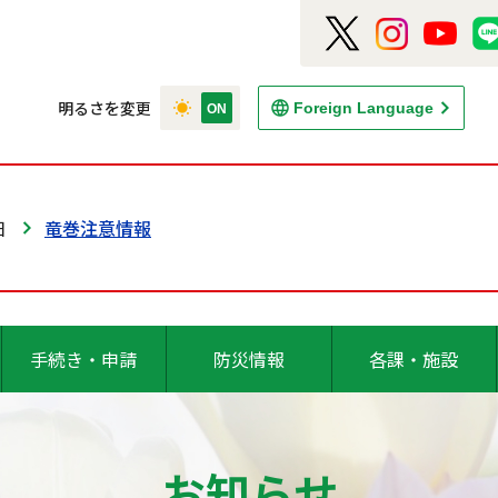
明るさを変更
Foreign Language
日
竜巻注意情報
手続き・申請
防災情報
各課・施設
お知らせ