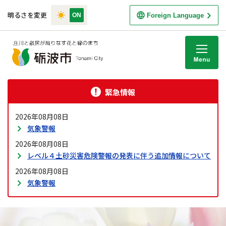
明るさを変更
Foreign Language
M
緊急情報
2026年08月08日
気象警報
2026年08月08日
レベル４土砂災害危険警報の発表に伴う追加情報について
2026年08月08日
気象警報