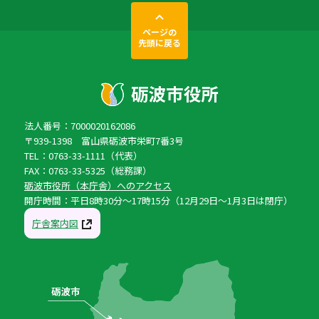
ページの
先頭に戻る
法人番号：7000020162086
〒939-1398 富山県砺波市栄町7番3号
TEL：0763-33-1111（代表）
FAX：0763-33-5325（総務課）
砺波市役所（本庁舎）へのアクセス
開庁時間：平日8時30分〜17時15分（12月29日〜1月3日は閉庁）
庁舎案内図