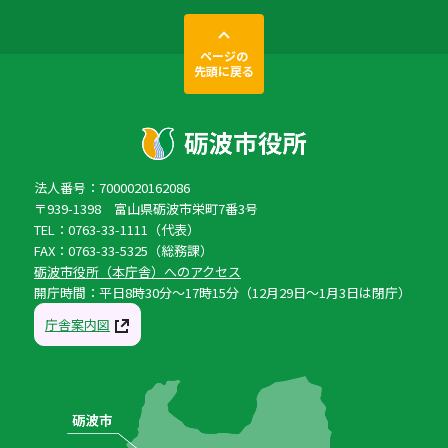
ページの
先頭に戻る
法人番号：7000020162086
〒939-1398 富山県砺波市栄町7番3号
TEL：0763-33-1111（代表）
FAX：0763-33-5325（総務課）
砺波市役所（本庁舎）へのアクセス
開庁時間：平日8時30分〜17時15分（12月29日〜1月3日は閉庁）
庁舎案内図