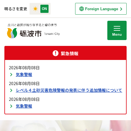
明るさを変更
Foreign Language
M
緊急情報
2026年08月08日
気象警報
2026年08月08日
レベル４土砂災害危険警報の発表に伴う追加情報について
2026年08月08日
気象警報