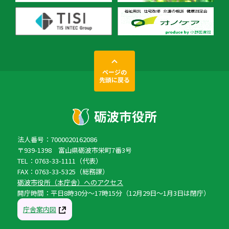
ページの
先頭に戻る
法人番号：7000020162086
〒939-1398 富山県砺波市栄町7番3号
TEL：0763-33-1111（代表）
FAX：0763-33-5325（総務課）
砺波市役所（本庁舎）へのアクセス
開庁時間：平日8時30分〜17時15分（12月29日〜1月3日は閉庁）
庁舎案内図