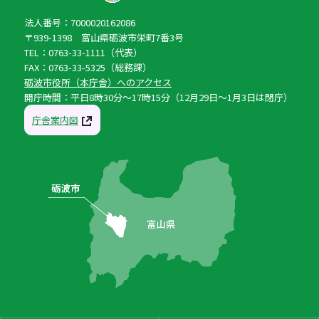
法人番号：7000020162086
〒939-1398 富山県砺波市栄町7番3号
TEL：0763-33-1111（代表）
FAX：0763-33-5325（総務課）
砺波市役所（本庁舎）へのアクセス
開庁時間：平日8時30分〜17時15分（12月29日〜1月3日は閉庁）
庁舎案内図