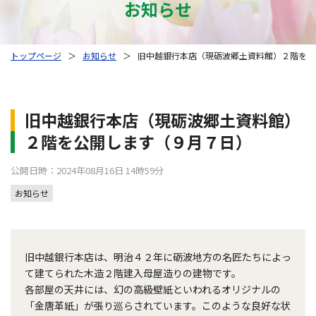
お知らせ
トップページ
＞
お知らせ
＞
旧中越銀行本店（現砺波郷土資料館）２階を公
旧中越銀行本店（現砺波郷土資料館）
２階を公開します（９月７日）
公開日時：2024年08月16日 14時59分
お知らせ
旧中越銀行本店は、明治４２年に砺波地方の名匠たちによっ
て建てられた木造２階建入母屋造りの建物です。
各部屋の天井には、幻の高級壁紙といわれるオリジナルの
「金唐革紙」が張り巡らされています。このような良好な状