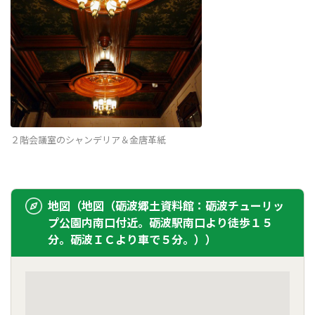
２階会議室のシャンデリア＆金唐革紙
地図（地図（砺波郷土資料館：砺波チューリッ
プ公園内南口付近。砺波駅南口より徒歩１５
分。砺波ＩＣより車で５分。））