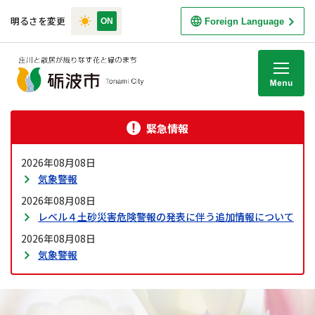
明るさを変更
Foreign Language
M
緊急情報
2026年08月08日
気象警報
2026年08月08日
レベル４土砂災害危険警報の発表に伴う追加情報について
2026年08月08日
気象警報