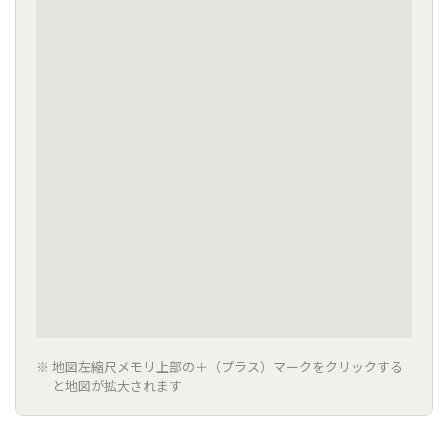
地図左縮尺メモリ上部の＋（プラス）マークをクリックする
と地図が拡大されます