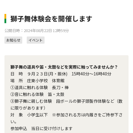
獅子舞体験会を開催します
公開日時：2024年08月22日 12時59分
お知らせ
イベント
獅子舞の道具や笛・太鼓などを実際に触ってみませんか？
日 時 ９月２３日(月・振休) 15時40分～16時40分
場 所 庄東小学校 体育館
①道具に触れる体験 長刀・棒
②音に触れる体験 笛・太鼓
③獅子舞に親しむ体験 段ボールの獅子頭製作体験など（数
に限りがあります）
対 象 小学生以下 ※参加される方は内履きをご持参下さ
い。
参加申込 当日に受け付けします