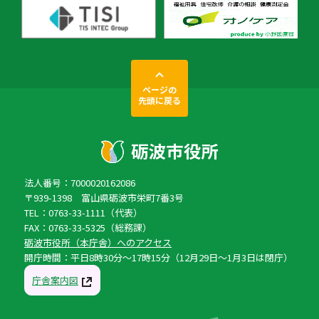
ページの
先頭に戻る
法人番号：7000020162086
〒939-1398 富山県砺波市栄町7番3号
TEL：0763-33-1111（代表）
FAX：0763-33-5325（総務課）
砺波市役所（本庁舎）へのアクセス
開庁時間：平日8時30分〜17時15分（12月29日〜1月3日は閉庁）
庁舎案内図