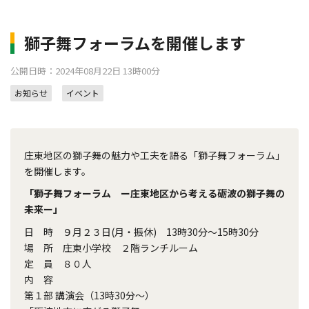
獅子舞フォーラムを開催します
公開日時：2024年08月22日 13時00分
お知らせ
イベント
庄東地区の獅子舞の魅力や工夫を語る「獅子舞フォーラム」
を開催します。
「獅子舞フォーラム ー庄東地区から考える砺波の獅子舞の
未来ー」
日 時 ９月２３日(月・振休) 13時30分～15時30分
場 所 庄東小学校 ２階ランチルーム
定 員 ８０人
内 容
第１部 講演会（13時30分～）