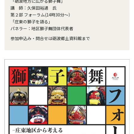
「砺波地方に広がる獅子舞」
講 師：久保田裕通 氏
第２部 フォーラム(14時30分～）
「庄東の獅子を語る」
パネラー：地区獅子舞団体代表者
参加申込み・問合せは砺波郷土資料館まで