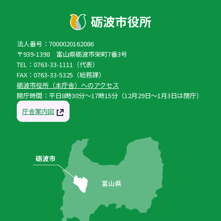
法人番号：7000020162086
〒939-1398 富山県砺波市栄町7番3号
TEL：0763-33-1111（代表）
FAX：0763-33-5325（総務課）
砺波市役所（本庁舎）へのアクセス
開庁時間：平日8時30分〜17時15分（12月29日〜1月3日は閉庁）
庁舎案内図