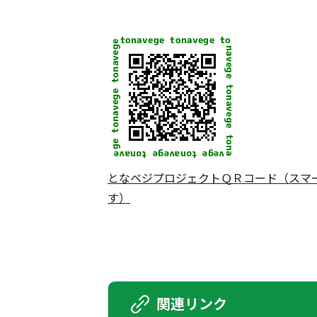
となベジプロジェクトＱＲコード（スマ
す）
関連リンク