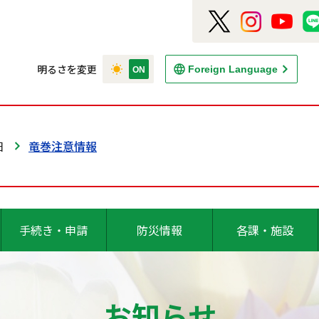
明るさを変更
Foreign Language
日
竜巻注意情報
手続き・申請
防災情報
各課・施設
お知らせ