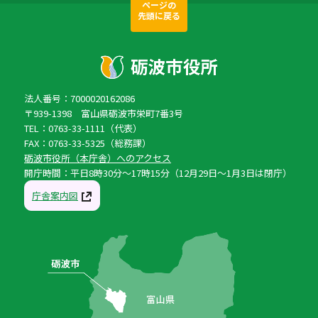
ページの
先頭に戻る
法人番号：7000020162086
〒939-1398 富山県砺波市栄町7番3号
TEL：0763-33-1111（代表）
FAX：0763-33-5325（総務課）
砺波市役所（本庁舎）へのアクセス
開庁時間：平日8時30分〜17時15分（12月29日〜1月3日は閉庁）
庁舎案内図