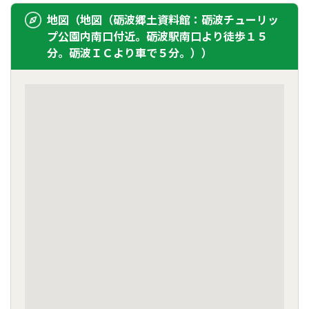
地図（地図（砺波郷土資料館：砺波チューリッ
プ公園内南口付近。砺波駅南口より徒歩１５
分。砺波ＩＣより車で５分。））