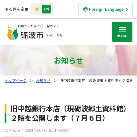
明るさを変更
Foreign Language
M
お知らせ
トップページ
＞
お知らせ
＞
旧中越銀行本店（現砺波郷土資料館）２階を公
旧中越銀行本店（現砺波郷土資料館）
２階を公開します（７月６日）
公開日時：2024年06月20日 14時05分