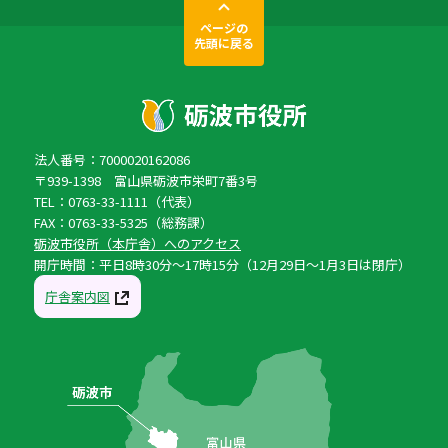
ページの
先頭に戻る
法人番号：7000020162086
〒939-1398 富山県砺波市栄町7番3号
TEL：0763-33-1111（代表）
FAX：0763-33-5325（総務課）
砺波市役所（本庁舎）へのアクセス
開庁時間：平日8時30分〜17時15分（12月29日〜1月3日は閉庁）
庁舎案内図