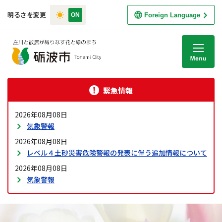
明るさを変更
Foreign Language
M
緊急情報
2026年08月08日
気象警報
2026年08月08日
レベル４土砂災害危険警報の発表に伴う追加情報について
2026年08月08日
気象警報