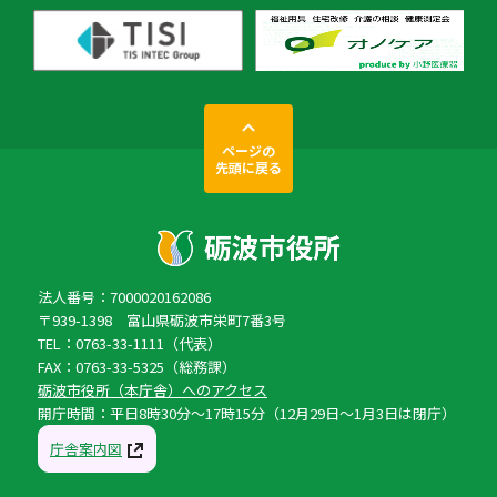
ページの
先頭に戻る
法人番号：7000020162086
〒939-1398 富山県砺波市栄町7番3号
TEL：0763-33-1111（代表）
FAX：0763-33-5325（総務課）
砺波市役所（本庁舎）へのアクセス
開庁時間：平日8時30分〜17時15分（12月29日〜1月3日は閉庁）
庁舎案内図