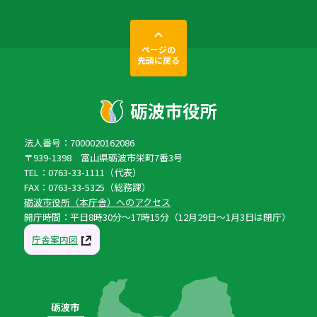
ページの
先頭に戻る
法人番号：7000020162086
〒939-1398 富山県砺波市栄町7番3号
TEL：0763-33-1111（代表）
FAX：0763-33-5325（総務課）
砺波市役所（本庁舎）へのアクセス
開庁時間：平日8時30分〜17時15分（12月29日〜1月3日は閉庁）
庁舎案内図