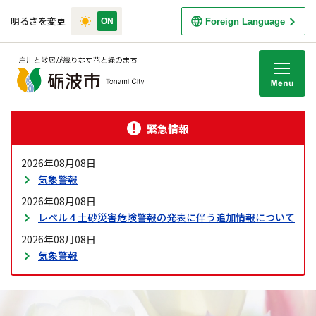
明るさを変更
Foreign Language
M
緊急情報
2026年08月08日
気象警報
2026年08月08日
レベル４土砂災害危険警報の発表に伴う追加情報について
2026年08月08日
気象警報