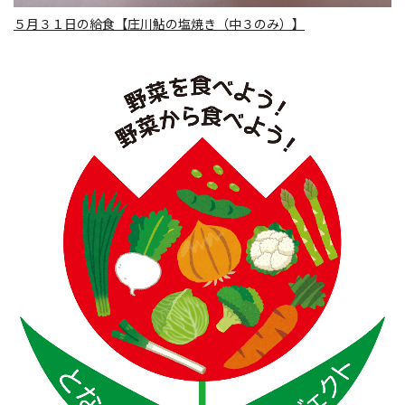
５月３１日の給食【庄川鮎の塩焼き（中３のみ）】