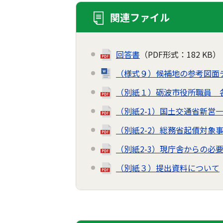
関連ファイル
回答書
（PDF形式：182 KB）
（様式９）候補地の参考図面
（別紙１）砺波市役所職員 
（別紙2-1）国土交通省新営
（別紙2-2）総務省起債対象
（別紙2-3）現庁舎からの必
（別紙３）提出資料について