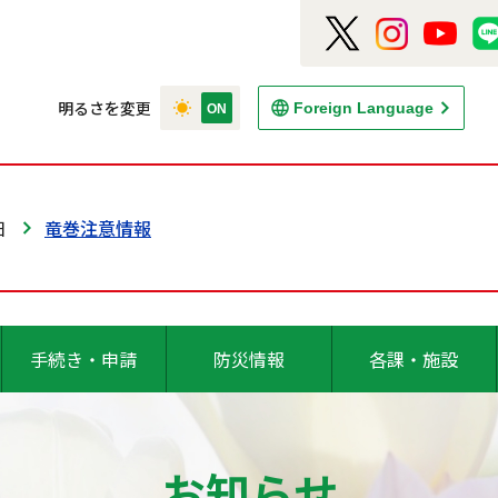
明るさを変更
Foreign Language
日
竜巻注意情報
手続き・申請
防災情報
各課・施設
お知らせ