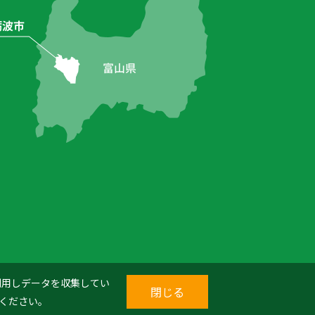
を利用しデータを収集してい
閉じる
ください。