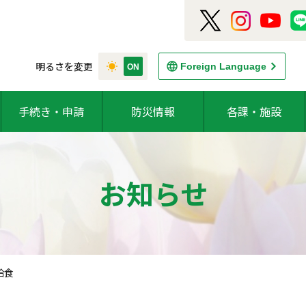
明るさを変更
Foreign Language
手続き・申請
防災情報
各課・施設
お知らせ
給食