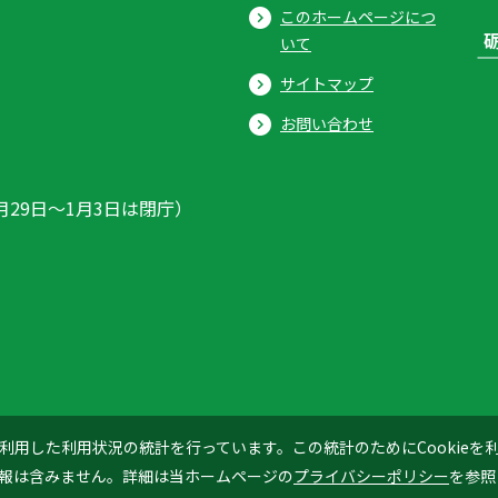
このホームページにつ
いて
サイトマップ
お問い合わせ
月29日〜1月3日は閉庁）
ics」を利用した利用状況の統計を行っています。この統計のためにCookie
© 2026 Tonami City
報は含みません。詳細は当ホームページの
プライバシーポリシー
を参照