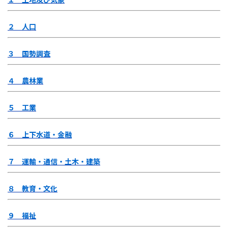
２ 人口
３ 国勢調査
４ 農林業
５ 工業
６ 上下水道・金融
７ 運輸・通信・土木・建築
８ 教育・文化
９ 福祉