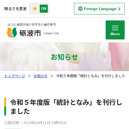
明るさを変更
Foreign Language
M
お知らせ
トップページ
＞
お知らせ
＞
令和５年度版「統計となみ」を刊行しました
令和５年度版「統計となみ」を刊行し
ました
公開日時：2024年04月11日 18時43分