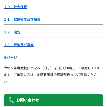
１０ 社会保障
１１ 保健衛生及び環境
１２ 治安
１３ 行政及び選挙
全ページ
令和５年度版統計となみ（冊子）を1冊1,500円にて販売しており
ます。ご希望の方は、企画政策課企画調整係までご連絡くださ
い。
お問い合わせ