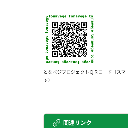
となベジプロジェクトＱＲコード（スマ
す）
関連リンク