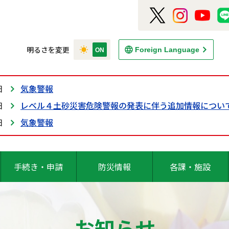
明るさを変更
Foreign Language
日
気象警報
日
レベル４土砂災害危険警報の発表に伴う追加情報につい
日
気象警報
手続き・申請
防災情報
各課・施設
お知らせ