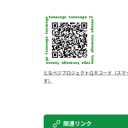
となベジプロジェクトＱＲコード（スマ
す）
関連リンク