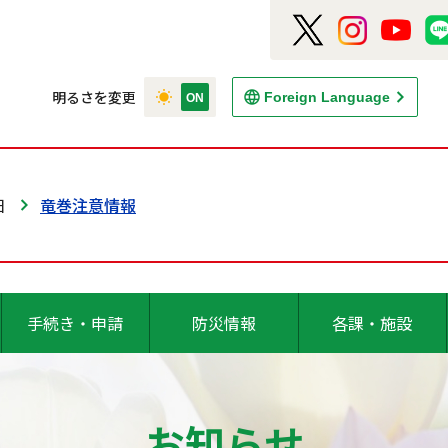
明るさを変更
Foreign Language
日
竜巻注意情報
手続き・申請
防災情報
各課・施設
お知らせ