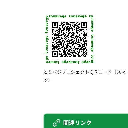
となベジプロジェクトＱＲコード（スマ
す）
関連リンク