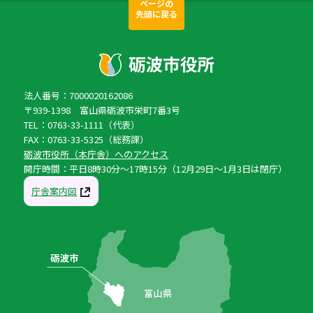
ページの
先頭に戻る
法人番号：7000020162086
〒939-1398 富山県砺波市栄町7番3号
TEL：0763-33-1111（代表）
FAX：0763-33-5325（総務課）
砺波市役所（本庁舎）へのアクセス
開庁時間：平日8時30分〜17時15分（12月29日〜1月3日は閉庁）
庁舎案内図