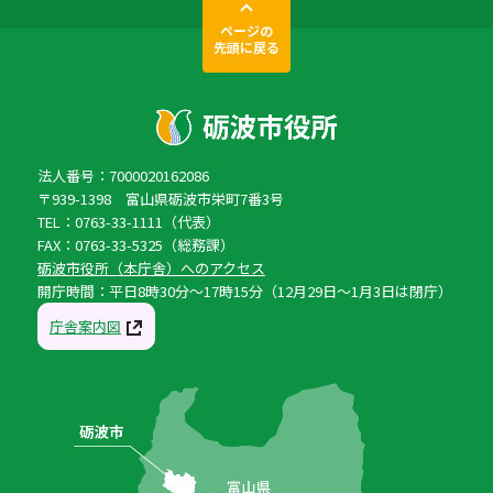
ページの
先頭に戻る
法人番号：7000020162086
〒939-1398 富山県砺波市栄町7番3号
TEL：0763-33-1111（代表）
FAX：0763-33-5325（総務課）
砺波市役所（本庁舎）へのアクセス
開庁時間：平日8時30分〜17時15分（12月29日〜1月3日は閉庁）
庁舎案内図