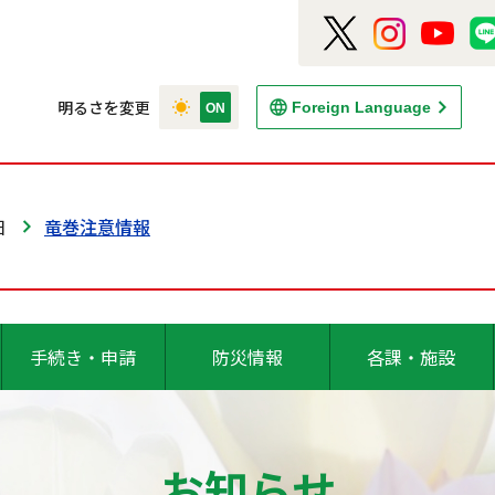
明るさを変更
Foreign Language
日
竜巻注意情報
手続き・申請
防災情報
各課・施設
お知らせ