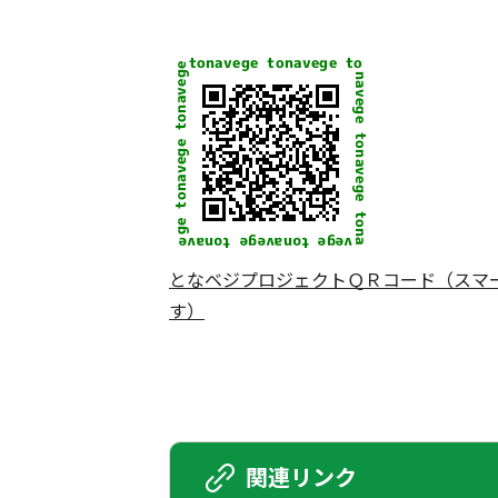
となベジプロジェクトＱＲコード（スマ
す）
関連リンク