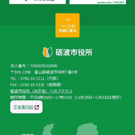
ページの
先頭に戻る
法人番号：7000020162086
〒939-1398 富山県砺波市栄町7番3号
TEL：0763-33-1111（代表）
FAX：0763-33-5325（総務課）
砺波市役所（本庁舎）へのアクセス
開庁時間：平日8時30分〜17時15分（12月29日〜1月3日は閉庁）
庁舎案内図