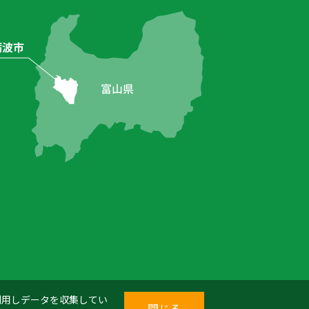
を利用しデータを収集してい
閉じる