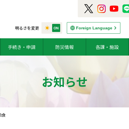
明るさを変更
Foreign Language
手続き・申請
防災情報
各課・施設
お知らせ
給食