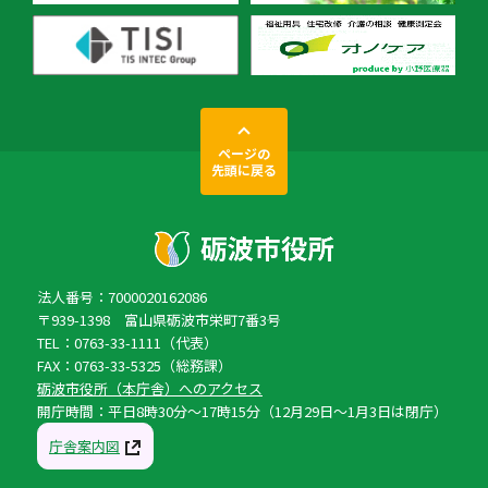
ページの
先頭に戻る
法人番号：7000020162086
〒939-1398 富山県砺波市栄町7番3号
TEL：0763-33-1111（代表）
FAX：0763-33-5325（総務課）
砺波市役所（本庁舎）へのアクセス
開庁時間：平日8時30分〜17時15分（12月29日〜1月3日は閉庁）
庁舎案内図