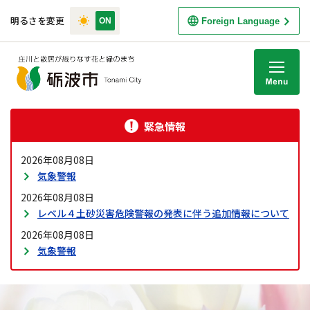
明るさを変更
Foreign Language
M
緊急情報
2026年08月08日
気象警報
2026年08月08日
レベル４土砂災害危険警報の発表に伴う追加情報について
2026年08月08日
気象警報