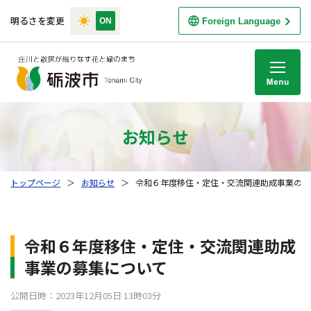
明るさを変更
Foreign Language
M
お知らせ
トップページ
＞
お知らせ
＞
令和６年度移住・定住・交流関連助成事業の募
令和６年度移住・定住・交流関連助成
事業の募集について
公開日時：2023年12月05日 13時03分