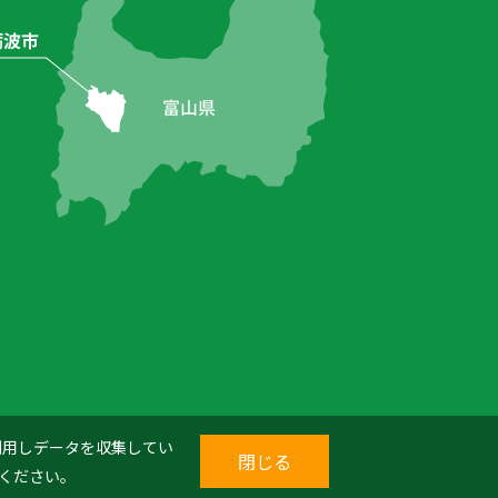
を利用しデータを収集してい
閉じる
ください。