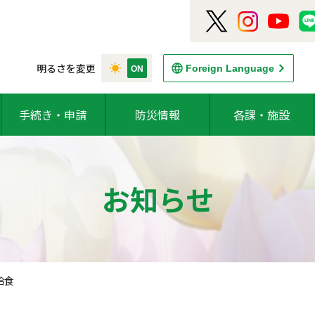
明るさを変更
Foreign Language
手続き・申請
防災情報
各課・施設
お知らせ
給食