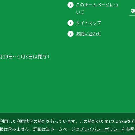
このホームページにつ
いて
サイトマップ
お問い合わせ
月29日〜1月3日は閉庁）
ics」を利用した利用状況の統計を行っています。この統計のためにCookie
© 2026 Tonami City
報は含みません。詳細は当ホームページの
プライバシーポリシー
を参照