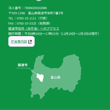
法人番号：7000020162086
〒939-1398 富山県砺波市栄町7番3号
TEL：0763-33-1111（代表）
FAX：0763-33-5325（総務課）
砺波市役所（本庁舎）へのアクセス
開庁時間：平日8時30分〜17時15分（12月29日〜1月3日は閉庁）
庁舎案内図