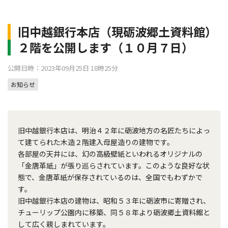
旧中越銀行本店（現砺波郷土資料館）
２階を公開します（１０月７日）
公開日時：2023年09月25日 18時25分
お知らせ
旧中越銀行本店は、明治４２年に砺波地方の名匠たちによっ
て建てられた木造２階建入母屋造りの建物です。
各部屋の天井には、幻の高級壁紙といわれるオリジナルの
「金唐革紙」が張り巡らされています。このような良好な状
態で、金唐革紙が保存されているのは、全国でもわずかで
す。
旧中越銀行本店の建物は、昭和５３年に砺波市に寄贈され、
チューリップ公園内に移築、同５８年より砺波郷土資料館と
して広く親しまれています。