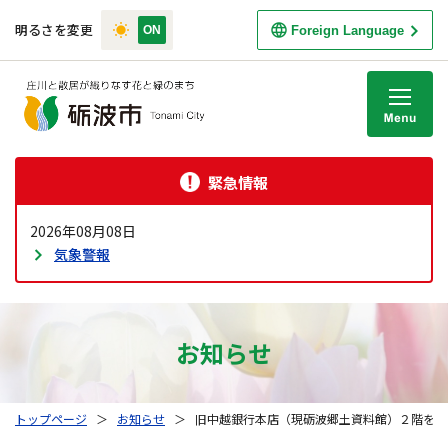
明るさを変更
Foreign Language
M
緊急情報
2026年08月08日
気象警報
お知らせ
トップページ
＞
お知らせ
＞
旧中越銀行本店（現砺波郷土資料館）２階を公