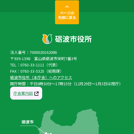
ページの
先頭に戻る
法人番号：7000020162086
〒939-1398 富山県砺波市栄町7番3号
TEL：0763-33-1111（代表）
FAX：0763-33-5325（総務課）
砺波市役所（本庁舎）へのアクセス
開庁時間：平日8時30分〜17時15分（12月29日〜1月3日は閉庁）
庁舎案内図