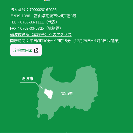
法人番号：7000020162086
〒939-1398 富山県砺波市栄町7番3号
TEL：0763-33-1111（代表）
FAX：0763-33-5325（総務課）
砺波市役所（本庁舎）へのアクセス
開庁時間：平日8時30分〜17時15分（12月29日〜1月3日は閉庁）
庁舎案内図