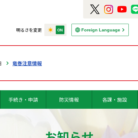
明るさを変更
Foreign Language
日
竜巻注意情報
手続き・申請
防災情報
各課・施設
お知らせ