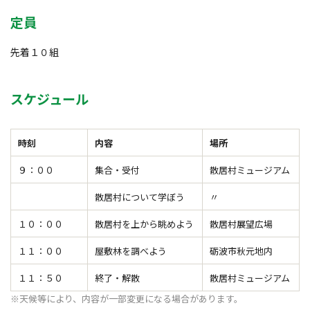
定員
先着１０組
スケジュール
時刻
内容
場所
９：００
集合・受付
散居村ミュージアム
散居村について学ぼう
〃
１０：００
散居村を上から眺めよう
散居村展望広場
１１：００
屋敷林を調べよう
砺波市秋元地内
１１：５０
終了・解散
散居村ミュージアム
※天候等により、内容が一部変更になる場合があります。