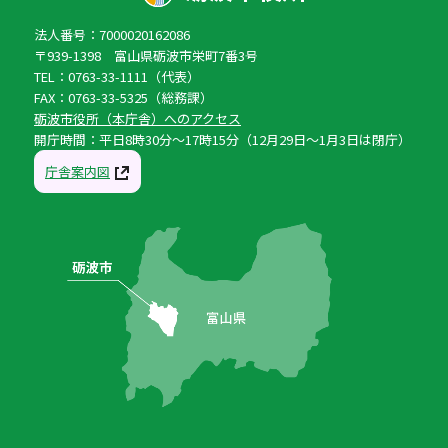
法人番号：7000020162086
〒939-1398 富山県砺波市栄町7番3号
TEL：0763-33-1111（代表）
FAX：0763-33-5325（総務課）
砺波市役所（本庁舎）へのアクセス
開庁時間：平日8時30分〜17時15分（12月29日〜1月3日は閉庁）
庁舎案内図