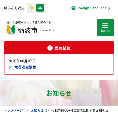
明るさを変更
Foreign Language
M
緊急情報
2026年08月07日
竜巻注意情報
お知らせ
トップページ
＞
お知らせ
＞
景観条例や屋外広告物に関するお知らせ