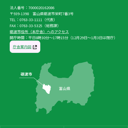
法人番号：7000020162086
〒939-1398 富山県砺波市栄町7番3号
TEL：0763-33-1111（代表）
FAX：0763-33-5325（総務課）
砺波市役所（本庁舎）へのアクセス
開庁時間：平日8時30分〜17時15分（12月29日〜1月3日は閉庁）
庁舎案内図