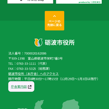
ページの
先頭に戻る
法人番号：7000020162086
〒939-1398 富山県砺波市栄町7番3号
TEL：0763-33-1111（代表）
FAX：0763-33-5325（総務課）
砺波市役所（本庁舎）へのアクセス
開庁時間：平日8時30分〜17時15分（12月29日〜1月3日は閉庁）
庁舎案内図