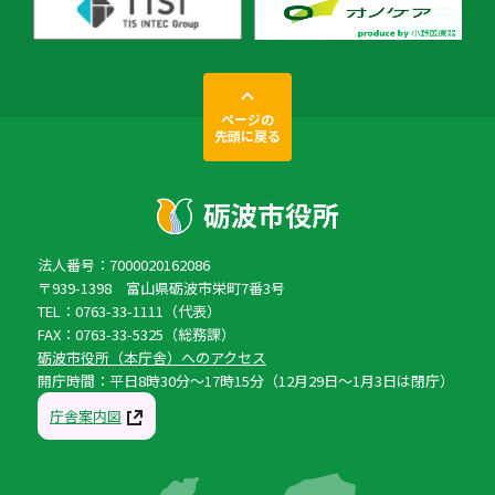
ページの
先頭に戻る
法人番号：7000020162086
〒939-1398 富山県砺波市栄町7番3号
TEL：0763-33-1111（代表）
FAX：0763-33-5325（総務課）
砺波市役所（本庁舎）へのアクセス
開庁時間：平日8時30分〜17時15分（12月29日〜1月3日は閉庁）
庁舎案内図