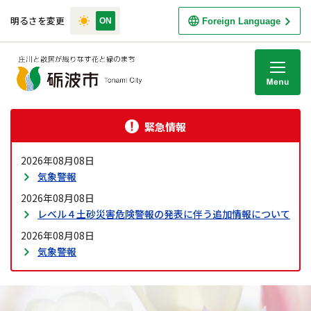
明るさを変更
Foreign Language
M
緊急情報
2026年08月08日
気象警報
2026年08月08日
レベル４土砂災害危険警報の発表に伴う追加情報について
2026年08月08日
気象警報