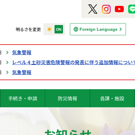
明るさを変更
Foreign Language
日
気象警報
日
レベル４土砂災害危険警報の発表に伴う追加情報につい
日
気象警報
手続き・申請
防災情報
各課・施設
お知らせ