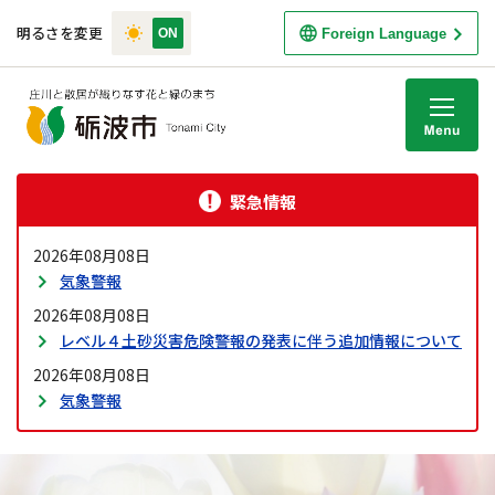
明るさを変更
Foreign Language
M
緊急情報
2026年08月08日
気象警報
2026年08月08日
レベル４土砂災害危険警報の発表に伴う追加情報について
2026年08月08日
気象警報