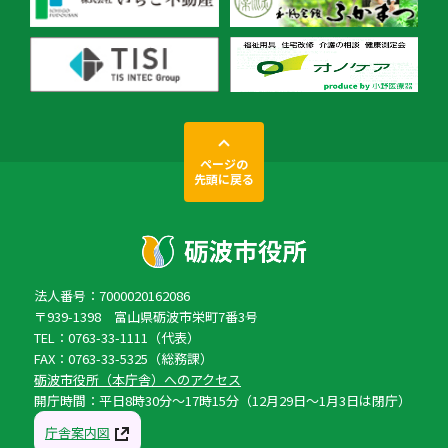
ページの
先頭に戻る
法人番号：7000020162086
〒939-1398 富山県砺波市栄町7番3号
TEL：0763-33-1111（代表）
FAX：0763-33-5325（総務課）
砺波市役所（本庁舎）へのアクセス
開庁時間：平日8時30分〜17時15分（12月29日〜1月3日は閉庁）
庁舎案内図