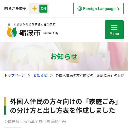
明るさを変更
Foreign Language
M
お知らせ
トップページ
＞
お知らせ
＞
外国人住民の方々向けの「家庭ごみ」の分け方
外国人住民の方々向けの「家庭ごみ」
の分け方と出し方表を作成しました
公開日時：2023年03月01日 08時30分