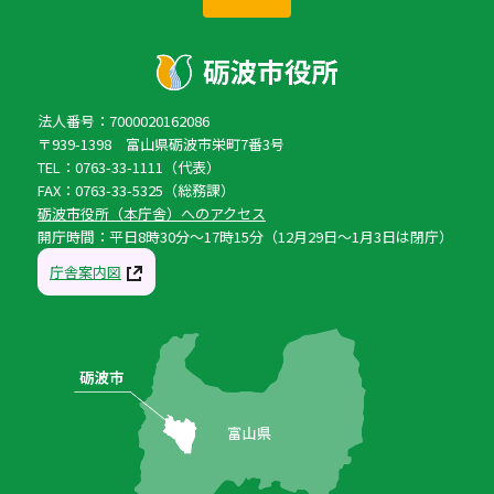
法人番号：7000020162086
〒939-1398 富山県砺波市栄町7番3号
TEL：0763-33-1111（代表）
FAX：0763-33-5325（総務課）
砺波市役所（本庁舎）へのアクセス
開庁時間：平日8時30分〜17時15分（12月29日〜1月3日は閉庁）
庁舎案内図