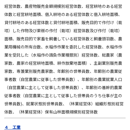
経営体数、農産物販売金額規模別経営体数、経営耕地のある経営
体数と経営耕地面積、借入耕地のある経営体数と借入耕地面積、
貸付耕地のある経営体数と貸付耕地面積、販売目的で作付け（栽
培）した作物及び果樹の作付（栽培）経営体数及び作付（栽培）
面積、販売目的で家畜を飼養している経営体数と飼養頭羽数、農
業用機械の所有台数、水稲作作業を委託した経営体数、水稲作作
業を受託した（水稲作の請負作業種類別）経営体数、総農家（農
家数、農家の経営耕地面積、耕作放棄地面積）、主副業別販売農
家数、専兼業別販売農家数、年齢別の世帯員数、年齢別の農業従
事者数（自営農業に従事した世帯員数）、年齢別の農業就業人口
（自営農業に主として従事した世帯員数）、年齢別の基幹的農業
従事者数（自営農業に主として従事した世帯員のうち仕事が主の
世帯員数)、就業状態別世帯員数、（林業経営体）組織形態別経営
体数、（林業経営体）保有山林面積規模別経営体数
４ 工業