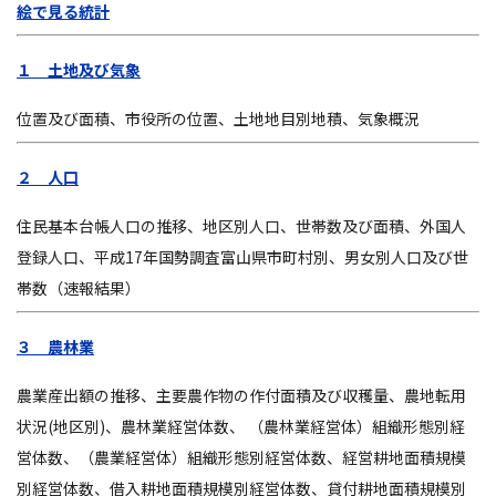
絵で見る統計
１ 土地及び気象
位置及び面積、市役所の位置、土地地目別地積、気象概況
２ 人口
住民基本台帳人口の推移、地区別人口、世帯数及び面積、外国人
登録人口、平成17年国勢調査富山県市町村別、男女別人口及び世
帯数（速報結果）
３ 農林業
農業産出額の推移、主要農作物の作付面積及び収穫量、農地転用
状況(地区別)、農林業経営体数、 （農林業経営体）組織形態別経
営体数、（農業経営体）組織形態別経営体数、経営耕地面積規模
別経営体数、借入耕地面積規模別経営体数、貸付耕地面積規模別