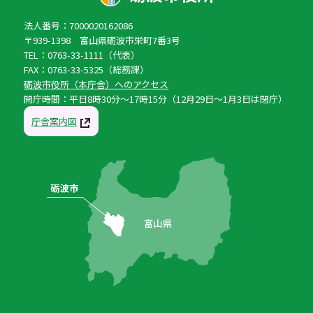
法人番号：7000020162086
〒939-1398 富山県砺波市栄町7番3号
TEL：0763-33-1111（代表）
FAX：0763-33-5325（総務課）
砺波市役所（本庁舎）へのアクセス
開庁時間：平日8時30分〜17時15分（12月29日〜1月3日は閉庁）
庁舎案内図