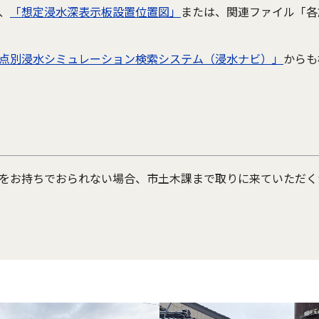
、
「想定浸水深表示板設置位置図」
または、関連ファイル「各
点別浸水シミュレーション検索システム（浸水ナビ）」
からも
をお持ちでおられない場合、市土木課まで取りに来ていただく