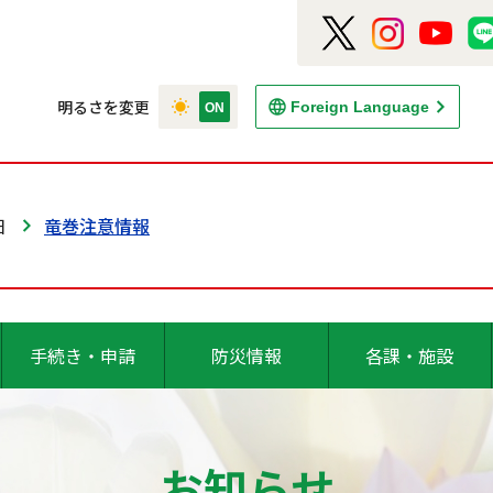
明るさを変更
Foreign Language
日
竜巻注意情報
手続き・申請
防災情報
各課・施設
お知らせ