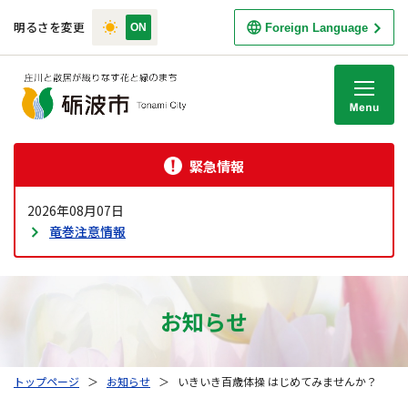
明るさを変更
Foreign Language
M
緊急情報
2026年08月07日
竜巻注意情報
お知らせ
トップページ
＞
お知らせ
＞
いきいき百歳体操 はじめてみませんか？