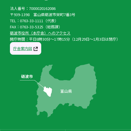
法人番号：7000020162086
〒939-1398 富山県砺波市栄町7番3号
TEL：0763-33-1111（代表）
FAX：0763-33-5325（総務課）
砺波市役所（本庁舎）へのアクセス
開庁時間：平日8時30分〜17時15分（12月29日〜1月3日は閉庁）
庁舎案内図