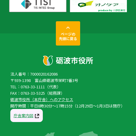
ページの
先頭に戻る
法人番号：7000020162086
〒939-1398 富山県砺波市栄町7番3号
TEL：0763-33-1111（代表）
FAX：0763-33-5325（総務課）
砺波市役所（本庁舎）へのアクセス
開庁時間：平日8時30分〜17時15分（12月29日〜1月3日は閉庁）
庁舎案内図