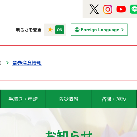
明るさを変更
Foreign Language
日
竜巻注意情報
手続き・申請
防災情報
各課・施設
お知らせ