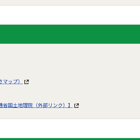
さマップ）
通省国土地理院（外部リンク）】