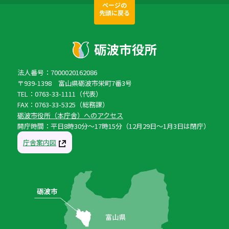
ページの
先頭に戻る
法人番号：7000020162086
〒939-1398 富山県砺波市栄町7番3号
TEL：0763-33-1111（代表）
FAX：0763-33-5325（総務課）
砺波市役所（本庁舎）へのアクセス
開庁時間：平日8時30分〜17時15分（12月29日〜1月3日は閉庁）
庁舎案内図