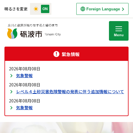
明るさを変更
Foreign Language
M
緊急情報
2026年08月08日
気象警報
2026年08月08日
レベル４土砂災害危険警報の発表に伴う追加情報について
2026年08月08日
気象警報